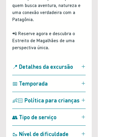
quem busca aventura, natureza e
uma conexão verdadeira com a
Patagônia.
📲 Reserve agora e descubra o
Estreito de Magalhães de uma
perspectiva única.
📍 Detalhes da excursão
• Saída de:
Punta Arenas
📅 Temporada
(hospedagem dentro da área
urbana)
• Disponível durante todo o ano
👶🏻 Política para crianças
• Duração:
Meio período (4
• Sujeito às condições climáticas
horas)
• Menores de 14 a 17 anos
• Horário de saída:
8h00
👥 Tipo de serviço
pagam CLP $52.500
• Horário de retorno:
12h00
• Menores de idade devem estar
• Serviço compartilhado com
🥾 Nível de dificuldade
sempre acompanhados por um
outros passageiros