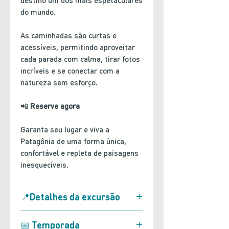
destino um dos mais espetaculares
do mundo.
As caminhadas são curtas e
acessíveis, permitindo aproveitar
cada parada com calma, tirar fotos
incríveis e se conectar com a
natureza sem esforço.
📲
Reserve agora
Garanta seu lugar e viva a
Patagônia de uma forma única,
confortável e repleta de paisagens
inesquecíveis.
📍Detalhes da excursão
• Saída desde: Puerto Natales
📅 Temporada
(hospedagem dentro da área