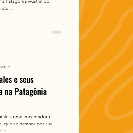
 à Patagônia Austral do
ete...
leitura
ales e seus
a na Patagônia
atales, uma encantadora
e, que se destaca por sua
 e...