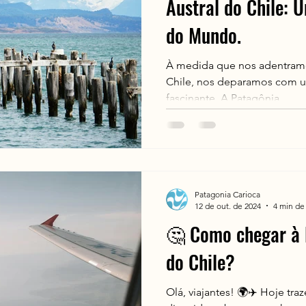
Austral do Chile:
do Mundo.
À medida que nos adentramo
Chile, nos deparamos com um
fascinante. A Patagônia...
Patagonia Carioca
12 de out. de 2024
4 min de 
🤔 Como chegar à 
do Chile?
Olá, viajantes! 🌍✈️ Hoje tr