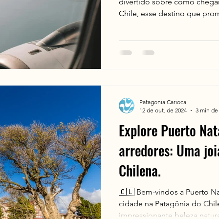
divertido sobre como chegar
Chile, esse destino que prom
Patagonia Carioca
12 de out. de 2024
3 min de 
Explore Puerto Nat
arredores: Uma joi
Chilena.
🇨🇱 Bem-vindos a Puerto N
cidade na Patagônia do Chil
impressionante beleza natural