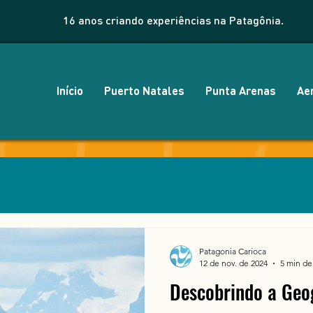
16 anos criando experiências na Patagônia.
Início
Puerto Natales
Punta Arenas
Ae
Patagonia Carioca
12 de nov. de 2024
5 min de 
Descobrindo a Geo