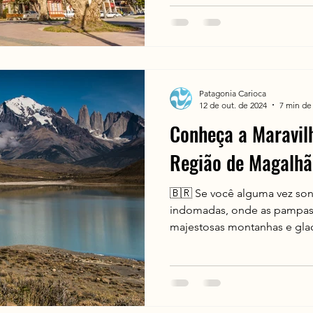
Patagonia Carioca
12 de out. de 2024
7 min de 
Conheça a Maravil
Região de Magalhã
🇧🇷 Se você alguma vez so
indomadas, onde as pampas
majestosas montanhas e glaci