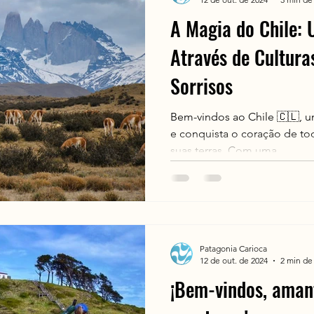
A Magia do Chile:
Através de Cultura
Sorrisos
Bem-vindos ao Chile 🇨🇱, um
e conquista o coração de t
suas terras. Com uma...
Patagonia Carioca
12 de out. de 2024
2 min de 
¡Bem-vindos, amant