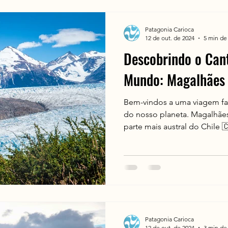
Patagonia Carioca
12 de out. de 2024
5 min de 
Descobrindo o Cant
Mundo: Magalhães
Bem-vindos a uma viagem fas
do nosso planeta. Magalhães
parte mais austral do Chile 🇨
Patagonia Carioca
12 de out. de 2024
3 min de 