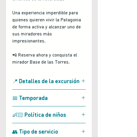
Una experiencia imperdible para
quienes quieren vivir la Patagonia
de forma activa y alcanzar uno de
sus miradores más
impresionantes.
📲 Reserva ahora y conquista el
mirador Base de las Torres.
📍 Detalles de la excursión
Salida desde:
Puerto
📅 Temporada
Natales (Hospedaje en radio
urbano)
Disponible durante todo el
👶🏻 Política de niños
Duración:
Día completo (13
año
horas y 30 minutos)
Sujeto a condiciones
Actividad no permitida para
Horario de salida:
6:30 hrs
👥 Tipo de servicio
climáticas
menores de 14 años
Horario de regreso:
21:00 hrs