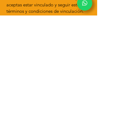
aceptas estar vinculado y seguir estos
términos y condiciones de vinculación.
Eliminación de enlaces de
nuestro sitio web:
Si encuentras algún enlace en nuestro sitio
que sea ofensivo por cualquier motivo,
puedes contactarnos e informarnos en
cualquier momento. Consideraremos las
solicitudes para eliminar enlaces, pero no
estamos obligados a hacerlo ni a
responder directamente.
No nos aseguramos de que la
información de este sitio web sea
correcta. No garantizamos su integridad o
precisión, ni prometemos asegurarnos de
que el sitio web permanezca disponible o
que el material en el sitio se mantenga