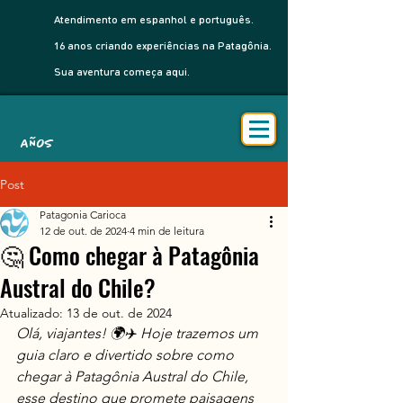
Atendimento em espanhol e português.
16 anos criando experiências na Patagônia.
Sua aventura começa aqui.
AÑOS
Post
Patagonia Carioca
12 de out. de 2024
4 min de leitura
🤔 Como chegar à Patagônia
Austral do Chile?
Atualizado:
13 de out. de 2024
Olá, viajantes! 🌍✈️ Hoje trazemos um 
guia claro e divertido sobre como 
chegar à Patagônia Austral do Chile, 
esse destino que promete paisagens 