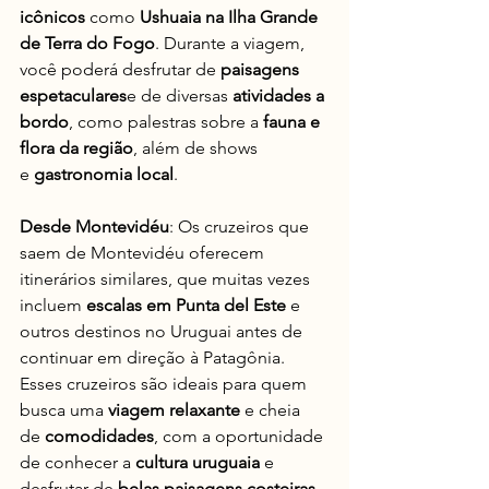
icônicos
 como 
Ushuaia na Ilha Grande 
de Terra do Fogo
. Durante a viagem, 
você poderá desfrutar de 
paisagens 
espetaculares
e de diversas 
atividades a 
bordo
, como palestras sobre a 
fauna e 
flora da região
, além de shows 
e 
gastronomia local
.
Desde Montevidéu
: Os cruzeiros que 
saem de Montevidéu oferecem 
itinerários similares, que muitas vezes 
incluem 
escalas em Punta del Este
 e 
outros destinos no Uruguai antes de 
continuar em direção à Patagônia. 
Esses cruzeiros são ideais para quem 
busca uma 
viagem relaxante
 e cheia 
de 
comodidades
, com a oportunidade 
de conhecer a 
cultura uruguaia
 e 
desfrutar de 
belas paisagens costeiras
.