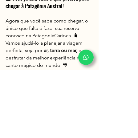
chegar à Patagônia Austral!
Agora que você sabe como chegar, o 
único que falta é fazer sua reserva 
conosco na PatagoniaCarioca. 🧳 
Vamos ajudá-lo a planejar a viagem 
perfeita, seja por 
ar, terra ou mar,
 e a 
desfrutar da melhor experiência neste 
canto mágico do mundo. 💙
Lembre-se de que você pode nos 
contatar através do nosso site, 
WhatsApp ou e-mail para mais 
informações e reservas. 📲
Nos vemos na Patagônia… a aventura 
da sua vida espera por você! 🌄🌍