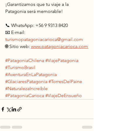
¡Garantizamos que tu viaje a la 
Patagonia será memorable!
📞 WhatsApp: +56 9 9313 8420
📧 E-mail: 
turismopatagoniacarioca@gmail.com
🌐 Sitio web: 
www.patagoniacarioca.com
#PatagoniaChilena
#ViajePatagonia
#TurismoBrasil
#AventuraEnLaPatagonia
#GlaciaresPatagonia
#TorresDelPaine
#NaturalezaIncreíble
#PatagoniaCarioca
#ViajeDeEnsueño