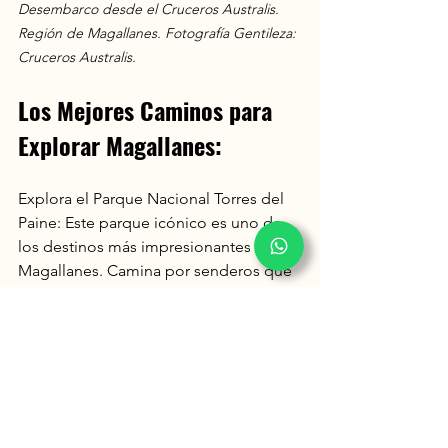
Desembarco desde el Cruceros Australis. 
Región de Magallanes. 
Fotografía Gentileza: 
Cruceros Australis.
Los Mejores Caminos para 
Explorar Magallanes:
Explora el Parque Nacional Torres del 
Paine: Este parque icónico es uno de 
los destinos más impresionantes de 
Magallanes. Camina por senderos que 
te llevarán a cascadas, glaciares y lagos 
de aguas turquesas mientras admiras la 
majestuosidad de las Torres del Paine.
Navega por los Fiordos y Canales: 
Magallanes es conocida por sus 
espectaculares fiordos y canales. 